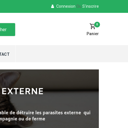
Connexion
Ou
S'inscrire
0
her
Panier
TACT