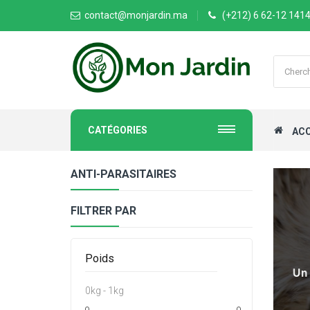
contact@monjardin.ma
(+212) 6 62-12 141
CATÉGORIES
ACC
ANTI-PARASITAIRES
FILTRER PAR
Poids
0kg - 1kg